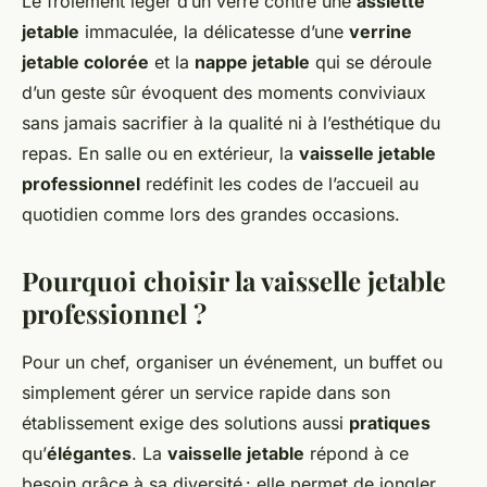
Le frôlement léger d’un verre contre une
assiette
jetable
immaculée, la délicatesse d’une
verrine
jetable colorée
et la
nappe jetable
qui se déroule
d’un geste sûr évoquent des moments conviviaux
sans jamais sacrifier à la qualité ni à l’esthétique du
repas. En salle ou en extérieur, la
vaisselle jetable
professionnel
redéfinit les codes de l’accueil au
quotidien comme lors des grandes occasions.
Pourquoi choisir la vaisselle jetable
professionnel ?
Pour un chef, organiser un événement, un buffet ou
simplement gérer un service rapide dans son
établissement exige des solutions aussi
pratiques
qu’
élégantes
. La
vaisselle jetable
répond à ce
besoin grâce à sa diversité : elle permet de jongler