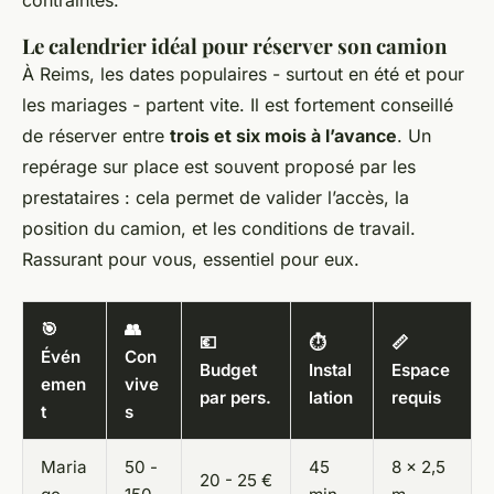
contraintes.
Le calendrier idéal pour réserver son camion
À Reims, les dates populaires - surtout en été et pour
les mariages - partent vite. Il est fortement conseillé
de réserver entre
trois et six mois à l’avance
. Un
repérage sur place est souvent proposé par les
prestataires : cela permet de valider l’accès, la
position du camion, et les conditions de travail.
Rassurant pour vous, essentiel pour eux.
🎯
👥
💶
⏱️
📏
Évén
Con
Budget
Instal
Espace
emen
vive
par pers.
lation
requis
t
s
Maria
50 -
45
8 x 2,5
20 - 25 €